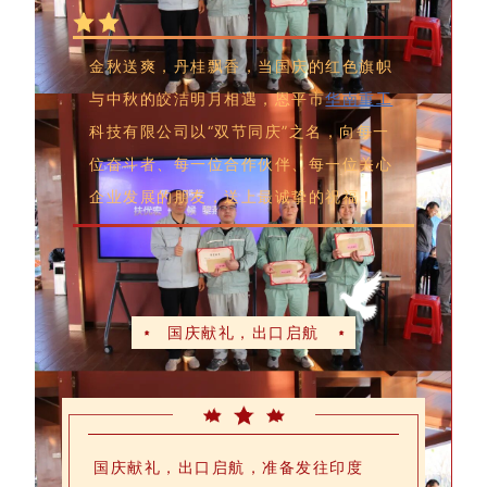
金秋送爽，丹桂飘香，当国庆的红色旗帜
与中秋的皎洁明月相遇，恩平市
华南重工
科技有限公司以“双节同庆”之名，向每一
位奋斗者、每一位合作伙伴、每一位关心
企业发展的朋友，送上最诚挚的祝福！
国庆献礼，出口
启航
国庆献礼，出口启航，准备发往印度