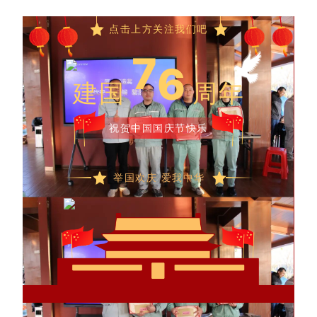
点击上方关注我们吧
7
6
建国
周年
祝贺中国国庆节快乐
举国欢庆 爱我中华