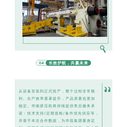
长效护航，共赢未来
04
从设备安装到正式投产，整个过程非常顺
利。生产效率显著提升，产品质量也更加
稳定。华
南挤压机将持续提供售后服务承
诺：技术支持/定期巡检/备件优先供应等，
并基于本次合作数据，为华昌集团量身定