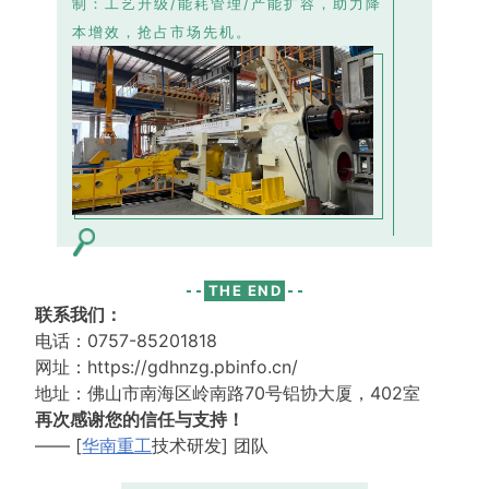
制：工艺升级/能耗管理/产能扩容，助力降
本增效，抢占市场先机。
THE END
联系我们：
电话：0757-85201818
网址：
https://gdhnzg.pbinfo.cn/
地址：佛山市南海区岭南路70号铝协大厦，402室
再次感谢您的信任与支持！
—— [
华南重工
技术研发] 团队