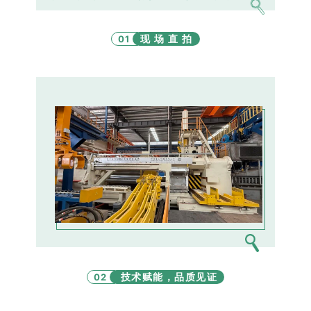
现 场 直 拍
01
技术赋能，品质见证
02