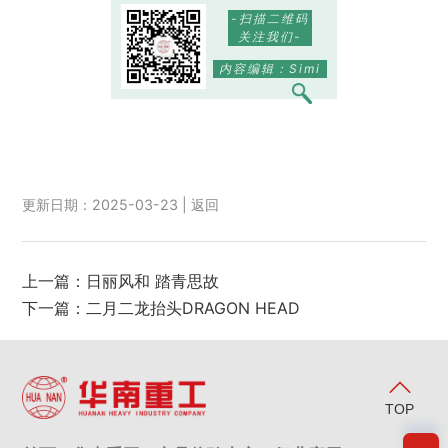
-扫描二维码
关注我们-
内容编辑：Simi
更新日期：2025-03-23 |
返回
上一篇：
日丽风和 踏青思故
下一篇：
二月二龙抬头DRAGON HEAD
TOP